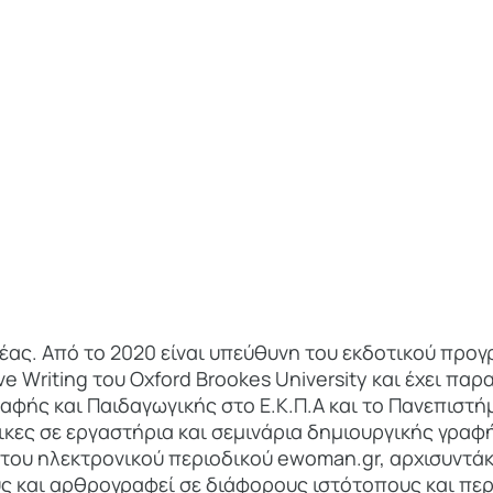
έας. Από το 2020 είναι υπεύθυνη του εκδοτικού προ
ve Writing του Oxford Brookes University και έχει παρ
φής και Παιδαγωγικής στο Ε.Κ.Π.Α και το Πανεπιστήμ
λικες σε εργαστήρια και σεμινάρια δημιουργικής γραφ
α του ηλεκτρονικού περιοδικού ewoman.gr, αρχισυντάκ
ς και αρθρογραφεί σε διάφορους ιστότοπους και περι