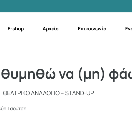
E-shop
Αρχείο
Επικοινωνία
Εν
 θυμηθώ να (μη) φά
ΘΕΑΤΡΙΚΟ ΑΝΑΛΟΓΙΟ – STAND-UP
εύη Τσούτση