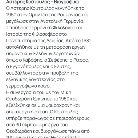
Αστέρης Κούτουλας – Βιογραφικό
Ο Αστέρης Κούτουλας γεννήθηκε το
1960 στην Οραντέα της Ρουμανίας και
μεγάλωσε στην Ανατολική Γερμανία.
Σπούδασε Γερμανική Φιλολογία και
Ιστορία της Φιλοσοφίας στο
Πανεπιστήμιο της Λειψίας. Από το 1981
ασχολήθηκε με τη μετάφραση έργων
σημαντικών Ελλήνων λογοτεχνών,
όπως ο Καβάφης, ο Σεφέρης, ο Ρίτσος,
ο Εγγονόπουλος και ο Ελύτης,
συμβάλλοντας στην προβολή της
ελληνικής λογοτεχνίας στο
γερμανόφωνο κοινό.
Η συνεργασία του με τον Μίκη
Θεοδωράκη ξεκίνησε το 1980 και
εξελίχθηκε σε μια μακρόχρονη και
δημιουργική σχέση. Ο Κούτουλας
υπήρξε παραγωγός σε περισσότερους
από 30 άλμπουμ με έργα του
Θεοδωράκη και διοργάνωσε πάνω από
100 συναυλίες σε διεθνές επίπεδο.