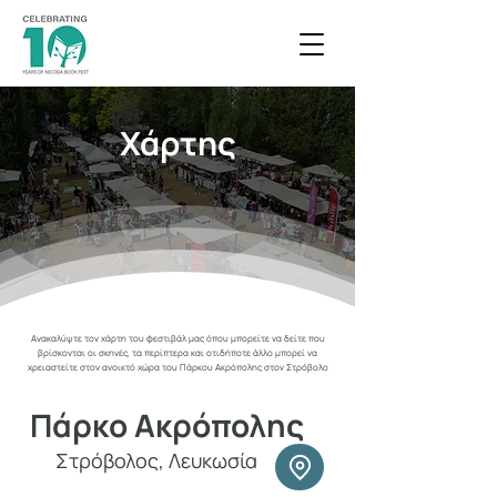
Χάρτης
Ανακαλύψτε τον χάρτη του φεστιβάλ μας όπου μπορείτε να δείτε που
βρίσκονται οι σκηνές, τα περίπτερα και οτιδήποτε άλλο μπορεί να
χρειαστείτε στον ανοικτό χώρα του Πάρκου Ακρόπολης στον Στρόβολο
Πάρκο Ακρόπολης
Στρόβολος, Λευκωσία