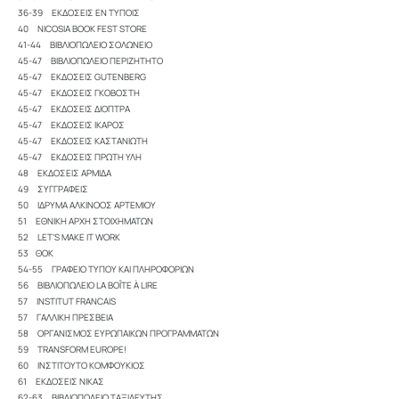
36-39 ΕΚΔΟΣΕΙΣ ΕΝ ΤΥΠΟΙΣ
40 NICOSIA BOOK FEST STORE
41-44 ΒΙΒΛΙΟΠΩΛΕΙΟ ΣΟΛΩΝΕΙΟ
45-47 ΒΙΒΛΙΟΠΩΛΕΙΟ ΠΕΡΙΖΗΤΗΤΟ
45-47 ΕΚΔΟΣΕΙΣ GUTENBERG
45-47 ΕΚΔΟΣΕΙΣ ΓΚΟΒΟΣΤΗ
45-47 ΕΚΔΟΣΕΙΣ ΔΙΟΠΤΡΑ
45-47 ΕΚΔΟΣΕΙΣ ΙΚΑΡΟΣ
45-47 ΕΚΔΟΣΕΙΣ ΚΑΣΤΑΝΙΩΤΗ
45-47 ΕΚΔΟΣΕΙΣ ΠΡΩΤΗ ΥΛΗ
48 ΕΚΔΟΣΕΙΣ ΑΡΜΙΔΑ
49 ΣΥΓΓΡΑΦΕΙΣ
50 ΙΔΡΥΜΑ ΑΛΚΙΝΟΟΣ ΑΡΤΕΜΙΟΥ
51 ΕΘΝΙΚΗ ΑΡΧΗ ΣΤΟΙΧΗΜΑΤΩΝ
52 LET’S MAKE IT WORK
53 ΘΟΚ
54-55 ΓΡΑΦΕΙΟ ΤΥΠΟΥ ΚΑΙ ΠΛΗΡΟΦΟΡΙΩΝ
56 ΒΙΒΛΙΟΠΩΛΕΙΟ LA BOÎTE À LIRE
57 INSTITUT FRANCAIS
57 ΓΑΛΛΙΚΗ ΠΡΕΣΒΕΙΑ
58 ΟΡΓΑΝΙΣΜΟΣ ΕΥΡΩΠΑΙΚΩΝ ΠΡΟΓΡΑΜΜΑΤΩΝ
59 TRANSFORM EUROPE!
60 ΙΝΣΤΙΤΟΥΤΟ ΚΟΜΦΟΥΚΙΟΣ
61 ΕΚΔΟΣΕΙΣ ΝΙΚΑΣ
62-63 ΒΙΒΛΙΟΠΩΛΕΙΟ ΤΑΞΙΔΕΥΤΗΣ