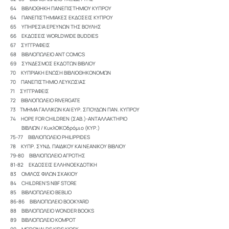
64 ΒΙΒΛΙΟΘΗΚΗ ΠΑΝΕΠΙΣΤΗΜΙΟΥ ΚΥΠΡΟΥ
64 ΠΑΝΕΠΙΣΤΗΜΙΑΚΕΣ ΕΚΔΟΣΕΙΣ ΚΥΠΡΟΥ
65 ΥΠΗΡΕΣΙΑ ΕΡΕΥΝΩΝ ΤΗΣ ΒΟΥΛΗΣ
66 ΕΚΔΟΣΕΙΣ WORLDWIDE BUDDIES
67 ΣΥΓΓΡΑΦΕΙΣ
68 ΒΙΒΛΙΟΠΩΛΕΙΟ ANT COMICS
69 ΣΥΝΔΕΣΜΟΣ ΕΚΔΟΤΩΝ ΒΙΒΛΙΟΥ
70 ΚΥΠΡΙΑΚΗ ΕΝΩΣΗ ΒΙΒΛΙΟΘΗΚΟΝΟΜΩΝ
70 ΠΑΝΕΠΙΣΤΗΜΙΟ ΛΕΥΚΩΣΙΑΣ
71 ΣΥΓΓΡΑΦΕΙΣ
72 ΒΙΒΛΙΟΠΩΛΕΙΟ RIVERGATE
73 ΤΜΗΜΑ ΓΑΛΛΙΚΩΝ ΚΑΙ ΕΥΡ. ΣΠΟΥΔΩΝ ΠΑΝ. ΚΥΠΡΟΥ
74 HOPE FOR CHILDREN (ΣΑΒ.)-ΑΝΤΑΛΛΑΚΤΗΡΙΟ
ΒΙΒΛΙΩΝ / ΚυκλΟΙΚΟδρόμιο (ΚΥΡ.)
75-77 ΒΙΒΛΙΟΠΩΛΕΙΟ PHILIPPIDES
78 ΚΥΠΡ. ΣΥΝΔ. ΠΑΙΔΙΚΟΥ ΚΑΙ ΝΕΑΝΙΚΟΥ ΒΙΒΛΙΟΥ
79-80 ΒΙΒΛΙΟΠΩΛΕΙΟ ΑΓΡΟΤΗΣ
81-82 ΕΚΔΟΣΕΙΣ ΕΛΛΗΝΟΕΚΔΟΤΙΚΗ
83 ΟΜΙΛΟΣ ΦΙΛΩΝ ΣΚΑΚΙΟΥ
84 CHILDREN’S NBF STORE
85 ΒΙΒΛΙΟΠΩΛΕΙΟ BEBLIO
86-86 ΒΙΒΛΙΟΠΩΛΕΙΟ BOOKYARD
88 ΒΙΒΛΙΟΠΩΛΕΙΟ WONDER BOOKS
89 ΒΙΒΛΙΟΠΩΛΕΙΟ KOMPOT