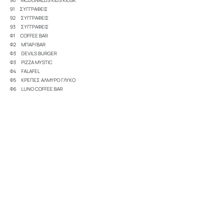
90 MCDONALDS KIDS KIOSK
91 ΣΥΓΓΡΑΦΕΙΣ
92 ΣΥΓΓΡΑΦΕΙΣ
93 ΣΥΓΓΡΑΦΕΙΣ
Φ1 COFFEE BAR
Φ2 ΜΠΑΡ/BAR
Φ3 DEVILS BURGER
Φ3 PIZZA MYSTIC
Φ4 FALAFEL
Φ5 ΚΡΕΠΕΣ ΑΛΜΥΡΟ ΓΛΥΚΟ
Φ6 LUNO COFFEE BAR