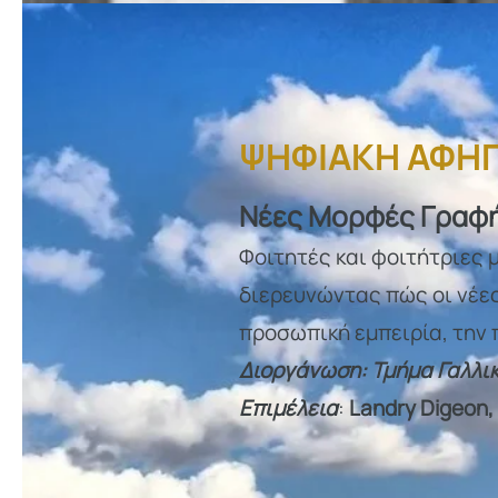
ΨΗΦΙΑΚΗ ΑΦΗ
Νέες Μορφές Γραφή
Φοιτητές και φοιτήτριες μ
διερευνώντας πώς οι νέε
προσωπική εμπειρία, την 
Διοργάνωση: Τμήμα Γαλλι
Επιμέλεια
:
Landry Digeon,