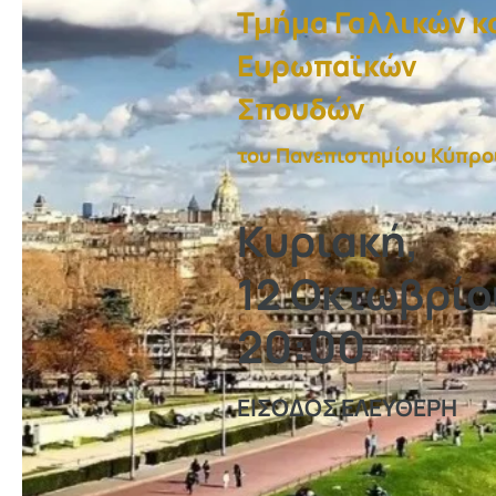
Τμήμα Γαλλικών κ
Ευρωπαϊκών
Σπουδών
του Πανεπιστημίου Κύπρο
​Κυριακή,
12 Οκτωβρίο
20:00
ΕΙΣΟΔΟΣ ΕΛΕΥΘΕΡΗ