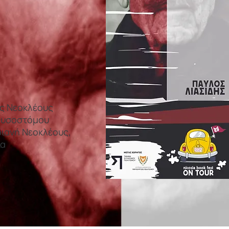
ς Νεοκλέους
ρυσοστόμου
ριανή Νεοκλέους,
ια