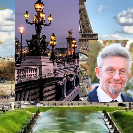
αι
υ
υ