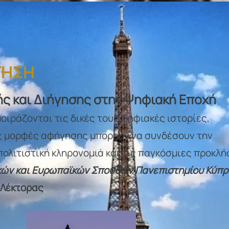
ΓΗΣΗ
ς και Διήγησης στην Ψηφιακή Εποχή
οιράζονται τις δικές τους ψηφιακές ιστορίες,
ς μορφές αφήγησης μπορούν να συνδέσουν την
πολιτιστική κληρονομιά και τις παγκόσμιες προκλή
κών και Ευρωπαϊκών Σπουδών Πανεπιστημίου Κύπρ
 Λέκτορας