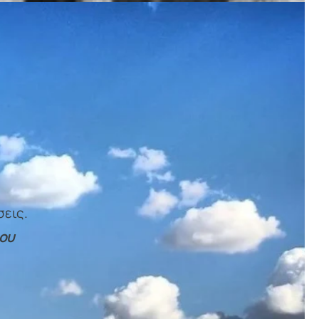
σεις.
ου