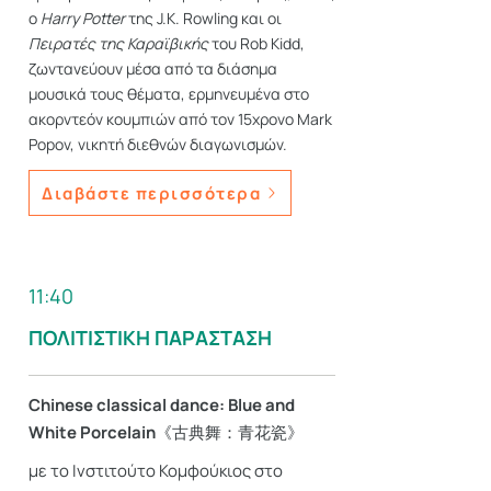
ο
Harry Potter
της J.K. Rowling και οι
Πειρατές της Καραϊβικής
του Rob Kidd,
ζωντανεύουν μέσα από τα διάσημα
μουσικά τους θέματα, ερμηνευμένα στο
ακορντεόν κουμπιών από τον 15χρονο Mark
Popov, νικητή διεθνών διαγωνισμών.
Διαβάστε περισσότερα
11:40
ΠΟΛΙΤΙΣΤΙΚΗ ΠΑΡΑΣΤΑΣΗ
Chinese classical dance: Blue and
White Porcelain《古典舞：青花瓷》
με το Ινστιτούτο Κομφούκιος στο