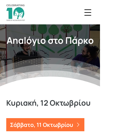
Αnαlόyιο στο Πάρκο
Κυριακή, 12 Οκτωβρίου
Σάββατο, 11 Οκτωβρίου