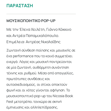
ΠΑΡΑΣΤΑΣΗ
ΜΟΥΣΙΚΟΠΟΙΗΤΙΚΟ POP-UP
Με την Έλενα Χειλέτη, Γιάννο Κόκκινο
και Αντρέα Παπαμιχαλόπουλο.
Επιμέλεια: Αντρέας Νικολαΐδης
Ζωντανή σύνθεση ποίησης και μουσικής σε
ένα performance που το κοινό συμμετέχει
ενεργά. Λόγος και μουσική παντρεύονται
σε μία ζωντανή, αυθόρμητη συνάντηση
τέχνης και ρυθμού. Μέσα από απαγγελίες,
πρωτότυπες συνθέσεις και
αυτοσχεδιασμούς, οι στίχοι αποκτούν
φωνή και οι νότες γίνονται αφήγηση. Το
μουσικοποιητικό pop-up του Nicosia Book
Fest μετατρέπει τονχώρο σε σκηνή
έμπνευσης και αλληλεπίδρασης,