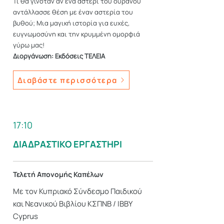
Τι θα γινόταν αν ένα αστέρι του ουρανού
αντάλλασσε θέση με έναν αστερία του
βυθού; Μια μαγική ιστορία για ευχές,
ευγνωμοσύνη και την κρυμμένη ομορφιά
γύρω μας!
Διοργάνωση: Εκδόσεις ΤΕΛΕΙΑ
Διαβάστε περισσότερα
17:10
ΔΙΑΔΡΑΣΤΙΚΟ ΕΡΓΑΣΤΗΡΙ
Τελετή Απονομής Καπέλων
Με τον Κυπριακό Σύνδεσμο Παιδικού
και Νεανικού Βιβλίου ΚΣΠΝΒ / IBBY
Cyprus