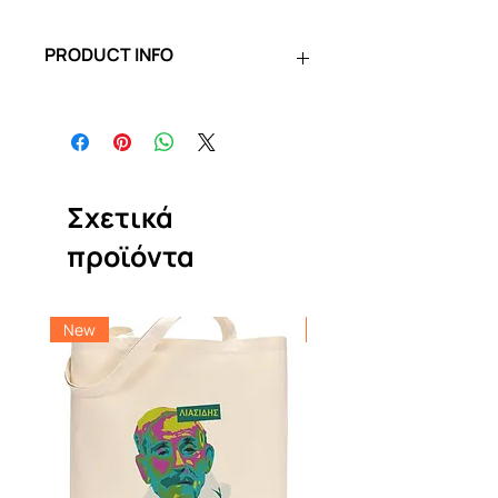
PRODUCT INFO
Η επιστημονική και ερευνητική
κοινότητα οφείλει να μελετήσει ένα
τέτοιο περιβάλλον βίαιης
αποσύνθεσης και αναδιάρθρωσης
της κοινωνικής οργάνωσης. Οι
Σχετικά
αντινομίες και τα πάμπολλα τραγικά
παράδοξα, οι παθογένειες του
προϊόντα
επιχειρηματικού, γραφειοκρατικού
και χρηματοπιστωτικού συστήματος
, το πελατειακό κράτος, η
New
New
γεωπολιτική αναδιάταξη της
περιοχής της Ν. Ανατολικής
Μεσογείου, η ιλιγγιώδης διεύρυνση
των ανισοτήτων και η ραγδαία
φτωχοποίηση των νοικοκυριών, το
ζήτημα της κατανομής και
αναδιανομής του πλούτου, η κρίση