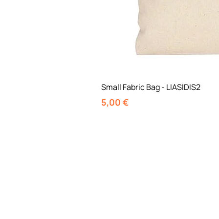
Small Fabric Bag - LIASIDIS2
Τιμή
5,00 €
Φε
Αρχι
Ποιο