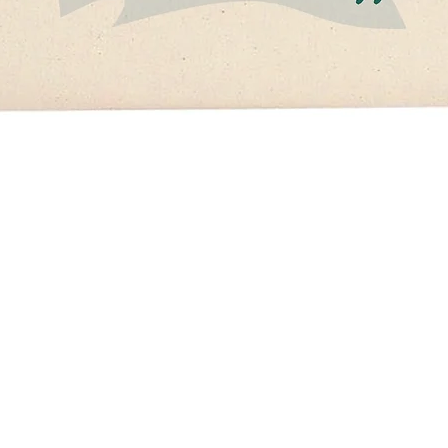
στιβάλ 2026
κή
ι Είμαστε