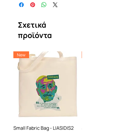
Σχετικά
προϊόντα
New
New
Small Fabric Bag - LIASIDIS2
Small Fabric Bag -NBF 