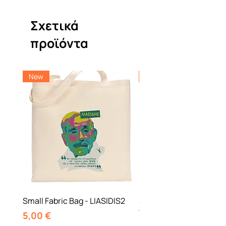
Σχετικά
προϊόντα
New
New
Small Fabric Bag - LIASIDIS2
Small Fabric Bag -NBF 
TOUR
Τιμή
5,00 €